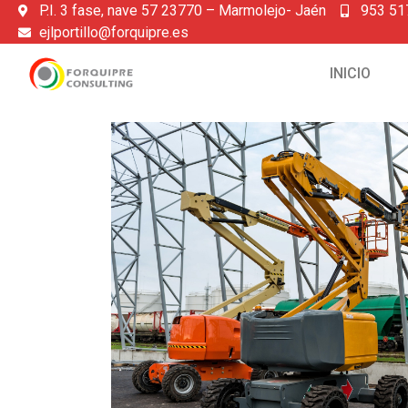
P.I. 3 fase, nave 57 23770 – Marmolejo- Jaén
953 51
ejlportillo@forquipre.es
INICIO