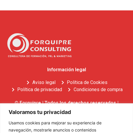
Información legal
Aviso legal
Política de Cookies
Política de privacidad
Condiciones de compra
© Forquipre | Todos los derechos reservados |
Desarrollado por Burgos atu
Valoramos tu privacidad
Usamos cookies para mejorar su experiencia de
Financiado por la Unión Europea- NextGenerationEU
navegación, mostrarle anuncios o contenidos