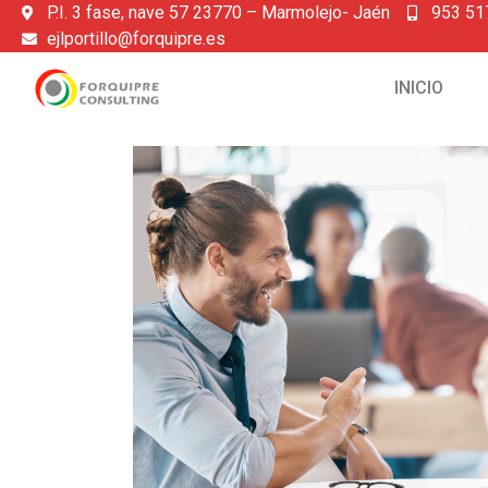
P.I. 3 fase, nave 57 23770 – Marmolejo- Jaén
953 51
ejlportillo@forquipre.es
INICIO