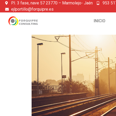
P.I. 3 fase, nave 57 23770 – Marmolejo- Jaén
953 51
ejlportillo@forquipre.es
INICIO